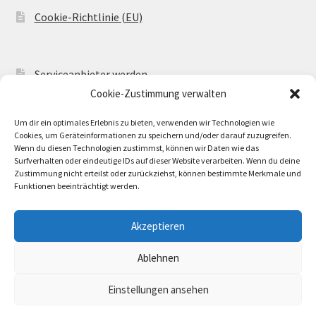
Cookie-Richtlinie (EU)
Serviceanbieter werden
Cookie-Zustimmung verwalten
Serviceangebot einstellen
Um dir ein optimales Erlebnis zu bieten, verwenden wir Technologien wie
AR Welcome
Cookies, um Geräteinformationen zu speichern und/oder darauf zuzugreifen.
Wenn du diesen Technologien zustimmst, können wir Daten wie das
AR Config
Surfverhalten oder eindeutige IDs auf dieser Website verarbeiten. Wenn du deine
Zustimmung nicht erteilst oder zurückziehst, können bestimmte Merkmale und
Funktionen beeinträchtigt werden.
Akzeptieren
© B I S O N I S 2026
Ablehnen
.
Einstellungen ansehen
0