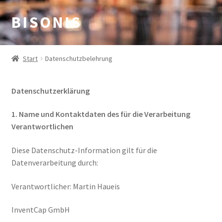
B I S O N I S
Zur
Zum
Navigation
Inhalt
springen
springen
Start
Datenschutzbelehrung
Datenschutzerklärung
1. Name und Kontaktdaten des für die Verarbeitung
Verantwortlichen
Diese Datenschutz-Information gilt für die
Datenverarbeitung durch:
Verantwortlicher: Martin Haueis
InventCap GmbH