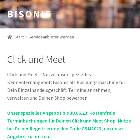
B I S O N I S
Zur
Zum
Navigation
Inhalt
springen
springen
Start
Serviceanbieter werden
Click und Meet
Click and Meet – Nutze unser spezielles
Kennenlernangebot: Bisonis als Buchungsmaschine für
Dein Einzelhandelsgeschäft. Termine annehmen,
verwalten und Deinen Shop bewerben.
Unser spezielles Angebot bis 30.06.23: Kostenfreie
Terminbuchungen für Deinen Click und Meet Shop. Nutze
bei Deiner Registrierung den Code C&M2023, um unser
Angebot zu nutzen.