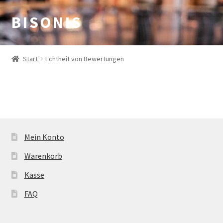
B I S O N I S
Zur
Zum
Navigation
Inhalt
springen
springen
Start
Echtheit von Bewertungen
Mein Konto
Warenkorb
Kasse
FAQ