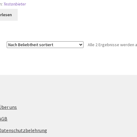
n:
Testanbieter
rlesen
Alle 2 Ergebnisse werden 
Über uns
AGB
Datenschutzbelehrung