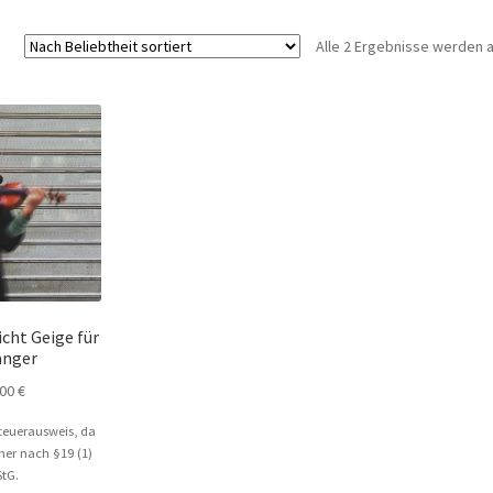
Alle 2 Ergebnisse werden 
cht Geige für
änger
,00
€
teuerausweis, da
er nach §19 (1)
tG.