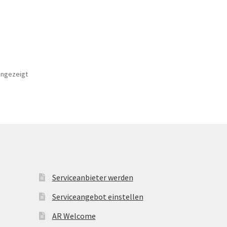
Nach
angezeigt
Beliebtheit
sortiert
Serviceanbieter werden
Serviceangebot einstellen
AR Welcome