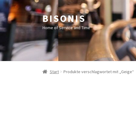
B I S O N I S
Zur
Zum
Navigation
Inhalt
Home of Service and Time
springen
springen
Start
Produkte verschlagwortet mit „Geige“