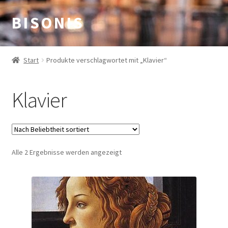
B I S O N I S
Zur
Zum
Navigation
Inhalt
springen
springen
Start
Produkte verschlagwortet mit „Klavier“
Klavier
Nach
Alle 2 Ergebnisse werden angezeigt
Beliebtheit
sortiert